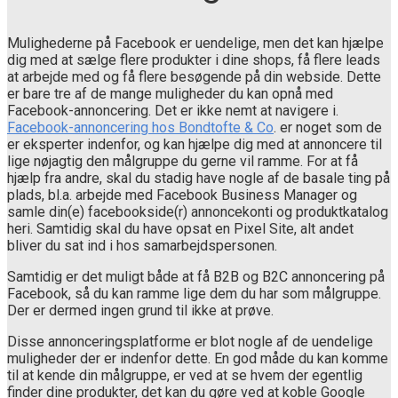
Mulighederne på Facebook er uendelige, men det kan hjælpe
dig med at sælge flere produkter i dine shops, få flere leads
at arbejde med og få flere besøgende på din webside. Dette
er bare tre af de mange muligheder du kan opnå med
Facebook-annoncering. Det er ikke nemt at navigere i.
Facebook-annoncering hos Bondtofte & Co
. er noget som de
er eksperter indenfor, og kan hjælpe dig med at annoncere til
lige nøjagtig den målgruppe du gerne vil ramme. For at få
hjælp fra andre, skal du stadig have nogle af de basale ting på
plads, bl.a. arbejde med Facebook Business Manager og
samle din(e) facebookside(r) annoncekonti og produktkatalog
heri. Samtidig skal du have opsat en Pixel Site, alt andet
bliver du sat ind i hos samarbejdspersonen.
Samtidig er det muligt både at få B2B og B2C annoncering på
Facebook, så du kan ramme lige dem du har som målgruppe.
Der er dermed ingen grund til ikke at prøve.
Disse annonceringsplatforme er blot nogle af de uendelige
muligheder der er indenfor dette. En god måde du kan komme
til at kende din målgruppe, er ved at se hvem der egentlig
finder dine produkter, det kan du gøre ved at koble Google