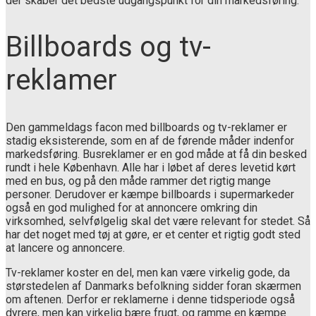
der skaber det bedste udgangspunkt for din markedsføring.
Billboards og tv-
reklamer
Den gammeldags facon med billboards og tv-reklamer er
stadig eksisterende, som en af de førende måder indenfor
markedsføring. Busreklamer er en god måde at få din besked
rundt i hele København. Alle har i løbet af deres levetid kørt
med en bus, og på den måde rammer det rigtig mange
personer. Derudover er kæmpe billboards i supermarkeder
også en god mulighed for at annoncere omkring din
virksomhed, selvfølgelig skal det være relevant for stedet. Så
har det noget med tøj at gøre, er et center et rigtig godt sted
at lancere og annoncere.
Tv-reklamer koster en del, men kan være virkelig gode, da
størstedelen af Danmarks befolkning sidder foran skærmen
om aftenen. Derfor er reklamerne i denne tidsperiode også
dyrere, men kan virkelig bære frugt, og ramme en kæmpe