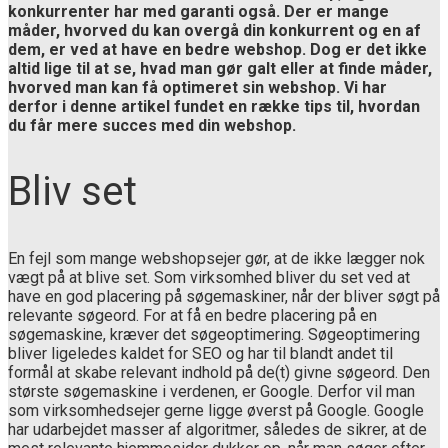
konkurrenter har med garanti også. Der er mange
måder, hvorved du kan overgå din konkurrent og en af
dem, er ved at have en bedre webshop. Dog er det ikke
altid lige til at se, hvad man gør galt eller at finde måder,
hvorved man kan få optimeret sin webshop. Vi har
derfor i denne artikel fundet en række tips til, hvordan
du får mere succes med din webshop.
Bliv set
En fejl som mange webshopsejer gør, at de ikke lægger nok
vægt på at blive set. Som virksomhed bliver du set ved at
have en god placering på søgemaskiner, når der bliver søgt på
relevante søgeord. For at få en bedre placering på en
søgemaskine, kræver det søgeoptimering. Søgeoptimering
bliver ligeledes kaldet for SEO og har til blandt andet til
formål at skabe relevant indhold på de(t) givne søgeord. Den
største søgemaskine i verdenen, er Google. Derfor vil man
som virksomhedsejer gerne ligge øverst på Google. Google
har udarbejdet masser af algoritmer, således de sikrer, at de