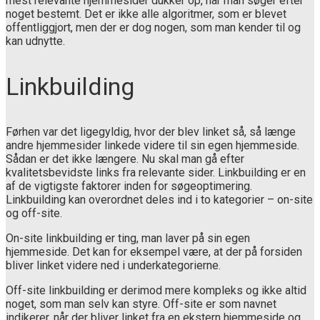
mest relevante hjemmesider dukker op, når man søger efter
noget bestemt. Det er ikke alle algoritmer, som er blevet
offentliggjort, men der er dog nogen, som man kender til og
kan udnytte.
Linkbuilding
Førhen var det ligegyldig, hvor der blev linket så, så længe
andre hjemmesider linkede videre til sin egen hjemmeside.
Sådan er det ikke længere. Nu skal man gå efter
kvalitetsbevidste links fra relevante sider. Linkbuilding er en
af de vigtigste faktorer inden for søgeoptimering.
Linkbuilding kan overordnet deles ind i to kategorier – on-site
og off-site.
On-site linkbuilding er ting, man laver på sin egen
hjemmeside. Det kan for eksempel være, at der på forsiden
bliver linket videre ned i underkategorierne.
Off-site linkbuilding er derimod mere kompleks og ikke altid
noget, som man selv kan styre. Off-site er som navnet
indikerer, når der bliver linket fra en ekstern hjemmeside og